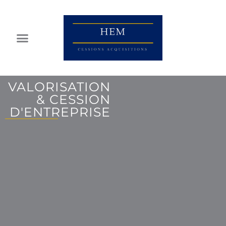
Cookies management panel
NOS SERVICES
DATA ROOM
VALORISATION
& CESSION
D'ENTREPRISE